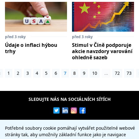
před 3 roky
před 3 roky
Údaje o inflaci hýbou
Stimul v Číně podporuje
trhy
akcie navzdory varování
ohledně sazeb
‹
1
2
3
4
5
6
7
8
9
10
...
72
73
SLEDUJTE NÁS NA SOCIÁLNÍCH SÍTÍCH
Upozornění na rizika: Obchodování s měnami a s nástrojem
Potřebné soubory cookie pomáhají vytvářet použitelné webové
"Contracts for Difference" (CFD) je značně spekulativní a
stránky tak, aby umožnily základní funkce jako je navigace
vyznačuje se významným rizikem ztrát. Toto obchodování