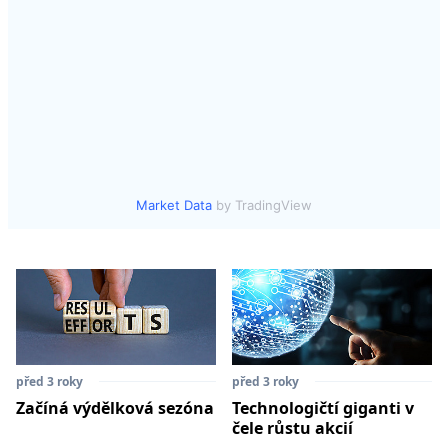
Market Data
by TradingView
před 3 roky
před 3 roky
Začíná výdělková sezóna
Technologičtí giganti v
čele růstu akcií