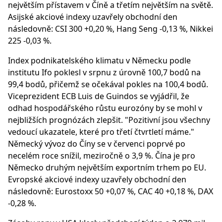
největším přístavem v Číně a třetím největším na světě.
Asijské akciové indexy uzavřely obchodní den
následovně: CSI 300 +0,20 %, Hang Seng -0,13 %, Nikkei
225 -0,03 %.
Index podnikatelského klimatu v Německu podle
institutu Ifo poklesl v srpnu z úrovně 100,7 bodů na
99,4 bodů, přičemž se očekával pokles na 100,4 bodů.
Viceprezident ECB Luis de Guindos se vyjádřil, že
odhad hospodářského růstu eurozóny by se mohl v
nejbližších prognózách zlepšit. "Pozitivní jsou všechny
vedoucí ukazatele, které pro třetí čtvrtletí máme."
Německý vývoz do Číny se v červenci poprvé po
necelém roce snížil, meziročně o 3,9 %. Čína je pro
Německo druhým největším exportním trhem po EU.
Evropské akciové indexy uzavřely obchodní den
následovně: Eurostoxx 50 +0,07 %, CAC 40 +0,18 %, DAX
-0,28 %.