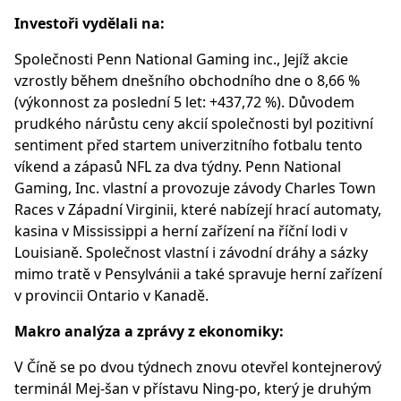
Investoři vydělali na:
Společnosti Penn National Gaming inc., Jejíž akcie
vzrostly během dnešního obchodního dne o 8,66 %
(výkonnost za poslední 5 let: +437,72 %). Důvodem
prudkého nárůstu ceny akcií společnosti byl pozitivní
sentiment před startem univerzitního fotbalu tento
víkend a zápasů NFL za dva týdny. Penn National
Gaming, Inc. vlastní a provozuje závody Charles Town
Races v Západní Virginii, které nabízejí hrací automaty,
kasina v Mississippi a herní zařízení na říční lodi v
Louisianě. Společnost vlastní i závodní dráhy a sázky
mimo tratě v Pensylvánii a také spravuje herní zařízení
v provincii Ontario v Kanadě.
Makro analýza a zprávy z ekonomiky:
V Číně se po dvou týdnech znovu otevřel kontejnerový
terminál Mej-šan v přístavu Ning-po, který je druhým