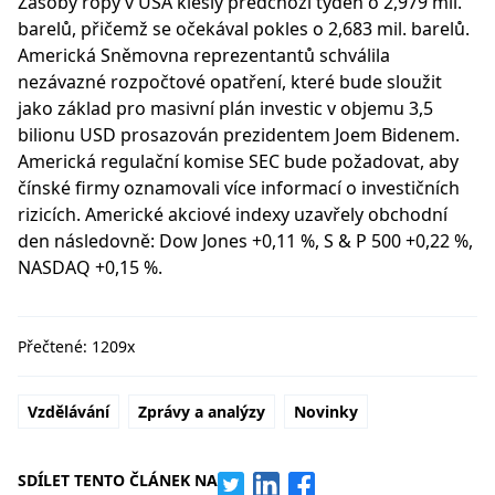
Zásoby ropy v USA klesly předchozí týden o 2,979 mil.
barelů, přičemž se očekával pokles o 2,683 mil. barelů.
Americká Sněmovna reprezentantů schválila
nezávazné rozpočtové opatření, které bude sloužit
jako základ pro masivní plán investic v objemu 3,5
bilionu USD prosazován prezidentem Joem Bidenem.
Americká regulační komise SEC bude požadovat, aby
čínské firmy oznamovali více informací o investičních
rizicích. Americké akciové indexy uzavřely obchodní
den následovně: Dow Jones +0,11 %, S & P 500 +0,22 %,
NASDAQ +0,15 %.
Přečtené: 1209x
Vzdělávání
Zprávy a analýzy
Novinky
SDÍLET TENTO ČLÁNEK NA