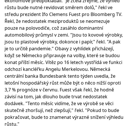
ekonomové předpokládali. "Je zcela zřejmé, že výhled
růstu bude nutné revidovat směrem dolů," řekl ve
středu prezident Ifo Clemens Fuest pro Bloomberg TV.
Řekl, že nedostatek meziproduktů se neomezuje
pouze na polovodiče, což zasáhlo dominantní
automobilový průmysl v zemi. "Jsou to kovové výrobky,
jsou to plastové výrobky, dokonce i papír," řekl. "A pak
je to určitě pandemie." Obavy z vyhlídek přicházejí,
když se Německo připravuje na volby, které se budou
konat příští měsíc. Vítěz po 16 letech vystřídá ve funkci
odchozí kancléřku Angelu Merkelovou. Německá
centrální banka Bundesbank tento týden uvedla, že
letošní hospodářský růst může být o něco nižší oproti
3,7 % prognóze v červnu. Fuest však řekl, že hodně
závisí na tom, jak dlouho bude trvat nedostatek
dodávek. "Tento měsíc vidíme, že ve výrobě se věci
skutečně zhoršují, než zlepšují," řekl. "Pokud to bude
pokračovat, bude to znamenat výrazné snížení výhledu
růstu."