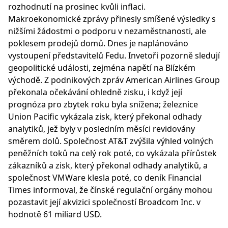
rozhodnutí na prosinec kvůli inflaci.
Makroekonomické zprávy přinesly smíšené výsledky s
nižšími žádostmi o podporu v nezaměstnanosti, ale
poklesem prodejů domů. Dnes je naplánováno
vystoupení představitelů Fedu. Invetoři pozorně sledují
geopolitické události, zejména napětí na Blízkém
východě. Z podnikových zpráv American Airlines Group
překonala očekávání ohledně zisku, i když její
prognóza pro zbytek roku byla snížena; železnice
Union Pacific vykázala zisk, který překonal odhady
analytiků, jež byly v posledním měsíci revidovány
směrem dolů. Společnost AT&T zvýšila výhled volných
peněžních toků na celý rok poté, co vykázala přírůstek
zákazníků a zisk, který překonal odhady analytiků, a
společnost VMWare klesla poté, co deník Financial
Times informoval, že čínské regulační orgány mohou
pozastavit její akvizici společností Broadcom Inc. v
hodnotě 61 miliard USD.