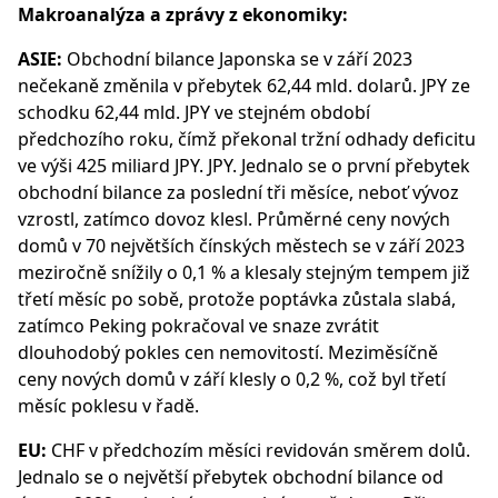
Makroanalýza a zprávy z ekonomiky:
ASIE:
Obchodní bilance Japonska se v září 2023
nečekaně změnila v přebytek 62,44 mld. dolarů. JPY ze
schodku 62,44 mld. JPY ve stejném období
předchozího roku, čímž překonal tržní odhady deficitu
ve výši 425 miliard JPY. JPY. Jednalo se o první přebytek
obchodní bilance za poslední tři měsíce, neboť vývoz
vzrostl, zatímco dovoz klesl. Průměrné ceny nových
domů v 70 největších čínských městech se v září 2023
meziročně snížily o 0,1 % a klesaly stejným tempem již
třetí měsíc po sobě, protože poptávka zůstala slabá,
zatímco Peking pokračoval ve snaze zvrátit
dlouhodobý pokles cen nemovitostí. Meziměsíčně
ceny nových domů v září klesly o 0,2 %, což byl třetí
měsíc poklesu v řadě.
EU:
CHF v předchozím měsíci revidován směrem dolů.
Jednalo se o největší přebytek obchodní bilance od