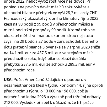
února 2022, neboť vývoz rostl více než dovoz. Při
pohledu na prvních devět měsíců roku vykázala
obchodní bilance přebytek ve výši 28,7 miliardy CHF.
Francouzský ukazatel výrobního klimatu v říjnu 2023
klesl na 98 bodů z 99 bodů v předchozím měsíci a
mírně pod tržní prognózy 99 bodů. Kromě toho se
ukazatel měřící vnímanou ekonomickou nejistotu
zvýšil na 29 bodů z 27 bodů v září. Schodek běžného
účtu platební bilance Slovenska se v srpnu 2023 snížil
na 14,1 mil. eur ze 457,5 mil. eur ve stejném měsíci
předchozího roku, když bilance zboží dosáhla
přebytku 287,5 mil. eur ze schodku 289,3 mil. eur v
předchozím roce.
USA:
Počet Američanů žádajících o podporu v
nezaměstnanosti klesl v týdnu končícím 14. října oproti
předchozímu týdnu o 13 000 na 198 000, což je
nejméně od ledna 2023 a výrazně pod tržními odhady
212 000. Výsledek přispěl k důkazům, že trh práce