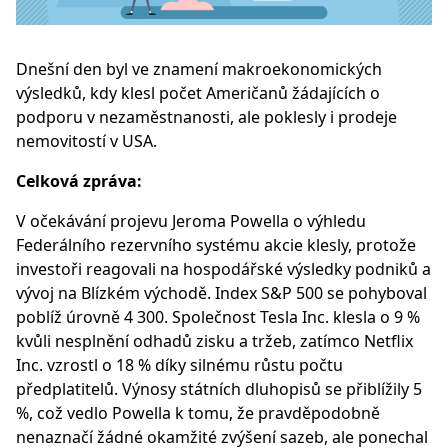
Dnešní den byl ve znamení makroekonomických
výsledků, kdy klesl počet Američanů žádajících o
podporu v nezaměstnanosti, ale poklesly i prodeje
nemovitostí v USA.
Celková zpráva:
V očekávání projevu Jeroma Powella o výhledu
Federálního rezervního systému akcie klesly, protože
investoři reagovali na hospodářské výsledky podniků a
vývoj na Blízkém východě. Index S&P 500 se pohyboval
poblíž úrovně 4 300. Společnost Tesla Inc. klesla o 9 %
kvůli nesplnění odhadů zisku a tržeb, zatímco Netflix
Inc. vzrostl o 18 % díky silnému růstu počtu
předplatitelů. Výnosy státních dluhopisů se přiblížily 5
%, což vedlo Powella k tomu, že pravděpodobně
nenaznačí žádné okamžité zvýšení sazeb, ale ponechal