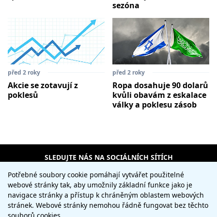
sezóna
před 2 roky
před 2 roky
Akcie se zotavují z
Ropa dosahuje 90 dolarů
poklesů
kvůli obavám z eskalace
války a poklesu zásob
SLEDUJTE NÁS NA SOCIÁLNÍCH SÍTÍCH
Potřebné soubory cookie pomáhají vytvářet použitelné
webové stránky tak, aby umožnily základní funkce jako je
Upozornění na rizika: Obchodování s měnami a s nástrojem
navigace stránky a přístup k chráněným oblastem webových
"Contracts for Difference" (CFD) je značně spekulativní a
stránek. Webové stránky nemohou řádně fungovat bez těchto
vyznačuje se významným rizikem ztrát. Toto obchodování
souborů cookies.