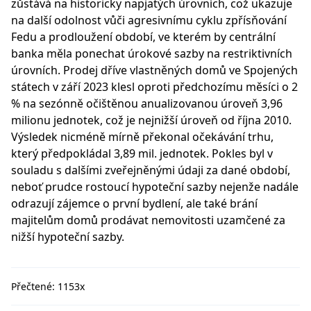
zůstává na historicky napjatých úrovních, což ukazuje
na další odolnost vůči agresivnímu cyklu zpřísňování
Fedu a prodloužení období, ve kterém by centrální
banka měla ponechat úrokové sazby na restriktivních
úrovních. Prodej dříve vlastněných domů ve Spojených
státech v září 2023 klesl oproti předchozímu měsíci o 2
% na sezónně očištěnou anualizovanou úroveň 3,96
milionu jednotek, což je nejnižší úroveň od října 2010.
Výsledek nicméně mírně překonal očekávání trhu,
který předpokládal 3,89 mil. jednotek. Pokles byl v
souladu s dalšími zveřejněnými údaji za dané období,
neboť prudce rostoucí hypoteční sazby nejenže nadále
odrazují zájemce o první bydlení, ale také brání
majitelům domů prodávat nemovitosti uzamčené za
nižší hypoteční sazby.
Přečtené: 1153x