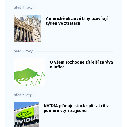
před 4 roky
Americké akciové trhy uzavírají
týden ve ztrátách
před 3 roky
O všem rozhodne zítřejší zpráva
o inflaci
před 5 lety
NVIDIA plánuje stock split akcií v
poměru čtyři za jednu