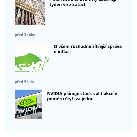
týden ve ztrátách
před 3 roky
O všem rozhodne zítřejší zpráva
o inflaci
před 5 lety
NVIDIA plánuje stock split akcií v
poměru čtyři za jednu