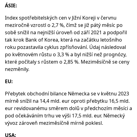
ÁSIE:
Index spotřebitelských cen v Jižní Koreji v červnu
meziročně vzrostl o 2,7 %, čímž se již pátý měsíc po
sobě snížil na nejnižší úroveň od září 2021 a podpořil
tak krok Bank of Korea, která na začátku letošního
roku pozastavila cyklus zpřísňování. Údaj následoval
po květnovém růstu o 3,3 % a byl nižší než prognózy,
které počítaly s růstem o 2,85 %. Meziměsíčně se ceny
nezměnily.
EU:
Přebytek obchodní bilance Německa se v květnu 2023
mírně snížil na 14,4 mld. eur oproti přebytku 16,5 mld.
eur revidovanému směrem dolů v předchozím měsíci a
pod očekáváním trhu ve výši 17,5 mld. eur. Německý
vývoz zároveň meziměsíčně mírně poklesl.
USA: